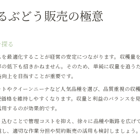
品質維持と販路拡大に向けたぶどう経営戦略
るぶどう販売の極意
ぶどう販売で品質を保つための実践的経営戦略
販路拡大を実現するぶどう販売方法の選択肢
通販やお取り寄せに強みを持つぶどう販売術
を探る
安定したぶどう販売先の開拓とバランスの秘訣
スを最適化することが経営の安定につながります。収穫量
ぶどう販売で注目の種類と販路構築方法
率の低下も招きかねません。そのため、単純に収量を追う
繁忙期対策も考えたぶどう販売の最適バランス
益向上を目指すことが重要です。
ぶどう販売の繁忙期に備える作業と収量調整法
ットやクイーンニーナなど人気品種を選び、品質重視の収
効率化と収益アップを両立するぶどう販売対策
売価格を維持しやすくなります。収量と利益のバランスを
繁忙期の人員配置とぶどう販売バランスの工夫
活用するのが効果的です。
ぶどう販売で繁忙期を乗り切るための準備法
り込むことで管理コストを抑え、徐々に品種や販路を広げ
ぶどう収穫と販売時期を見極めたバランス戦略
越し、適切な作業分担や契約販売の活用も検討しましょう