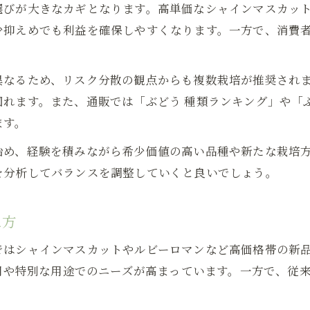
ぶどう販売で安定収益を目指す新しい発想法
選びが大きなカギとなります。高単価なシャインマスカッ
少抑えめでも利益を確保しやすくなります。一方で、消費
売れ筋と利益を両立するぶどう販売の実例
ぶどう販売の相場と安定経営のポイント紹介
ぶどう販売で収益性を高める販路の拡大法
異なるため、リスク分散の観点からも複数栽培が推奨され
れます。また、通販では「ぶどう 種類ランキング」や「ぶ
新規参入でも成功しやすいぶどう販売バランス
ます。
始め、経験を積みながら希少価値の高い品種や新たな栽培
を分析してバランスを調整していくと良いでしょう。
え方
ではシャインマスカットやルビーロマンなど高価格帯の新
答用や特別な用途でのニーズが高まっています。一方で、従