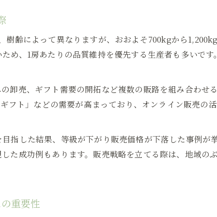
作業負荷を抑えた効率的なぶどう販売方法とは
作業負荷を軽減するぶどう販売の効率化ポイント
際
ぶどう販売で無理なく利益を確保する方法
樹齢によって異なりますが、おおよそ700kgから1,200
自宅でできるぶどう販売と収量管理の工夫
いため、1房あたりの品質維持を優先する生産者も多いです
ぶどう販売の効率化と品質維持の実践事例
作業時間を削減したぶどう販売の仕組み作り
への卸売、ギフト需要の開拓など複数の販路を組み合わせ
種類選びから売り先まで実践的ぶどう販売術
う ギフト」などの需要が高まっており、オンライン販売の
ぶどう販売で注目される種類の選び方と特徴
売り先ごとに最適なぶどう販売戦略を考える
を目指した結果、等級が下がり販売価格が下落した事例が
ギフトや通販に適したぶどう販売バランス術
した成功例もあります。販売戦略を立てる際は、地域のぶ
種類ごとのぶどう販売と収益性の違いを知る
お取り寄せ需要を意識したぶどう販売の工夫
スの重要性
安定収益を実現するぶどう販売の新常識