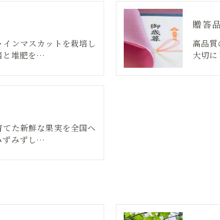
贈答
ャインマスカットを栽培し
高品質
培と堆肥を…
大切に
育てた新鮮な果実を全国へ
みずみずし…