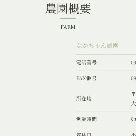
農園概要
FARM
なかちゃん農園
電話番号
0
FAX番号
0
〒
所在地
大
営業時間
9
定休日