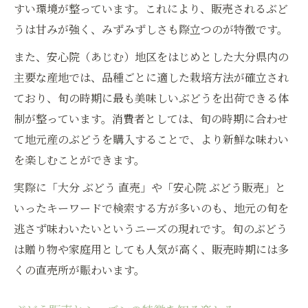
すい環境が整っています。これにより、販売されるぶど
旬を逃さず選ぶぶどう販売のポイント
うは甘みが強く、みずみずしさも際立つのが特徴です。
ぶどう販売のシーズンを見極める選び方
また、安心院（あじむ）地区をはじめとした大分県内の
旬のぶどう販売を逃さない購入ポイント
主要な産地では、品種ごとに適した栽培方法が確立され
大分県ぶどう販売で美味しさを選ぶコツ
ており、旬の時期に最も美味しいぶどうを出荷できる体
ぶどう販売タイミング別のおすすめ情報
制が整っています。消費者としては、旬の時期に合わせ
直売ぶどう販売で旬をしっかり味わう方法
て地元産のぶどうを購入することで、より新鮮な味わい
大分で楽しむぶどうの販売時期ガイド
を楽しむことができます。
大分県ぶどう販売の時期と旬の特徴解説
実際に「大分 ぶどう 直売」や「安心院 ぶどう販売」と
ぶどう販売時期を知って最良の選択を
いったキーワードで検索する方が多いのも、地元の旬を
大分のぶどう販売カレンダー徹底ガイド
逃さず味わいたいというニーズの現れです。旬のぶどう
旬のぶどう販売時期を家族で楽しむ方法
は贈り物や家庭用としても人気が高く、販売時期には多
くの直売所が賑わいます。
直売ぶどう販売のベストタイミングとは
ぶどう販売とシーズン活用の楽しみ方