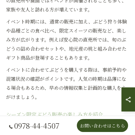
の直売所や農園ではイベントが開催されることも多く、
家族や友人と訪れる方が増えています。
イベント時期には、通常の販売に加え、ぶどう狩り体験
や品種ごとの食べ比べ、限定スイーツの販売など、楽し
み方が広がります。例えば安心院の直売所では、旬のぶ
どうの詰め合わせセットや、地元産の桃と組み合わせた
ギフト商品が登場することもあります。
イベントに合わせてぶどうを購入する際は、事前予約や
混雑状況の確認がポイントです。人気の時期は品薄にな
る場合もあるため、早めの情報収集と計画的な購入を心
がけましょう。
シーズン限定ぶどう販売の楽しみ方を紹介
0978-44-4507
お問い合わせはこちら
シーズン限定のぶどう販売は、大分県ならではの旬を感
じる絶好の機会です。6月下旬から9月頃までが主な販売