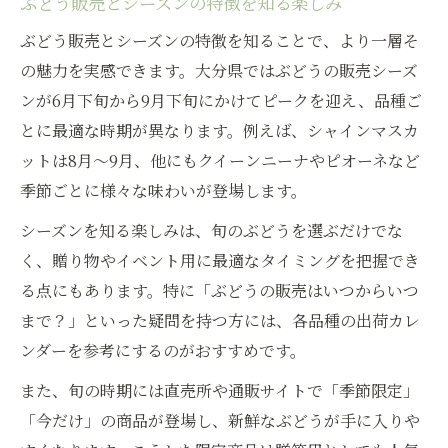
ぶどう販売とシーズンの特徴を知る楽しみ
ぶどう販売とシーズンを活用した贈り物ア
ぶどう販売とシーズンの特徴を知ることで、より一層そ
イデア
の魅力を実感できます。大分県ではぶどうの販売シーズ
旬のぶどう販売で家族団らんを楽しむコツ
ンが6月下旬から9月下旬にかけてピークを迎え、品種ご
ぶどう販売と季節イベントの魅力的な組み
とに最適な時期が異なります。例えば、シャインマスカ
合わせ
ットは8月～9月、他にもクイーンニーナやピオーネなど
シーズン限定ぶどう販売の楽しみ方を紹介
季節ごとに様々な味わいが登場します。
ぶどう販売を活かしたギフト選びのポイン
シーズンを知る楽しみは、旬のぶどうを選ぶだけでな
ト
く、贈り物やイベント用に最適なタイミングを把握でき
家族で満喫する大分県ぶどうの季節
る点にもあります。特に「ぶどうの販売はいつからいつ
家族で楽しむぶどう販売シーズンの過ごし
まで？」といった疑問を持つ方には、各品種の出荷カレ
方
ンダーを参考にするのがおすすめです。
旬のぶどう販売で家族の思い出を作る方法
また、旬の時期には直売所や通販サイトで「季節限定」
大分県のぶどう販売を家族で満喫する秘訣
「今だけ」の商品が登場し、新鮮なぶどうが手に入りや
ぶどう販売シーズンの家族イベント活用法