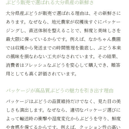
贈答用に最適なぶどうパッケージの選び方
ぶどう販売で選ばれる大分県産の新鮮さ
贈答用ぶどう販売のための理想的なパッケ
大分県産ぶどうが販売で選ばれる理由は、その新鮮さに
ージ基準
あります。なぜなら、地元農家が収穫後すぐにパッケー
大分県産ぶどうギフトに喜ばれる包装デザ
ジングし、直送体制を整えることで、鮮度と美味しさを
イン
最大限に保っているからです。例えば、なかちゃん農園
ぶどう販売で選ばれる贈答用化粧箱の魅力
では収穫から発送までの時間管理を徹底し、ぶどう本来
とは
の風味を損なわない工夫がなされています。その結果、
消費者はフレッシュなぶどうを安心して購入でき、贈答
パッケージ選びが伝える感謝の気持ちとこ
用としても高く評価されています。
だわり
ギフト用ぶどう販売を成功させる選定ポイ
パッケージが高品質ぶどうの魅力を引き出す理由
ント
パッケージはぶどうの品質維持だけでなく、見た目の美
贈る相手に喜ばれるぶどうパッケージの工
しさも演出します。なぜなら、適切なパッケージ選びに
夫
よって輸送時の衝撃や湿度変化からぶどうを守り、鮮度
鮮度を守る大分県産ぶどうのこだわり包装
や食感を保てるからです。例えば、クッション性の高い