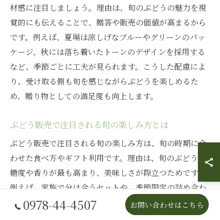
材感に注目しましょう。理由は、旬のぶどうの魅力を視
覚的にも伝えることで、贈答や販売の価値が高まるから
です。例えば、夏場は涼しげなブルーやグリーンのパッ
ケージ、秋には落ち着いたトーンのデザインを採用する
など、季節ごとに工夫が見られます。こうした配慮によ
り、受け取る側も旬を感じながらぶどうを楽しめるた
め、贈り物としての満足度も向上します。
ぶどう販売で注目される旬の楽しみ方とは
ぶどう販売で注目される旬の楽しみ方は、旬の時期に合
わせた食べ方やギフト利用です。理由は、旬のぶどうは
糖度や香りが最も高まり、美味しさが際立つためです。
例えば、家族で分け合うセットや、季節限定の詰め合わ
0978-44-4507
せが人気です。これにより、日常でも特別な日でも旬の
お問い合わせはこちら
味覚を堪能できます。旬のぶどうを活用した贈り物は、