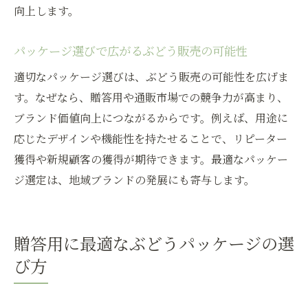
み方
向上します。
大分県産ぶどうの美味しさを守る包装の魅
力
パッケージ選びで広がるぶどう販売の可能性
ぶどう販売とパッケージ活用で贈る特別な
適切なパッケージ選びは、ぶどう販売の可能性を広げま
体験
す。なぜなら、贈答用や通販市場での競争力が高まり、
家族や友人と楽しむぶどう販売のポイント
ブランド価値向上につながるからです。例えば、用途に
パッケージが変えるぶどうの保存と味わい
応じたデザインや機能性を持たせることで、リピーター
方
獲得や新規顧客の獲得が期待できます。最適なパッケー
ジ選定は、地域ブランドの発展にも寄与します。
ぶどう販売の購入満足度を上げる方法とは
安心して選べるぶどう販売のパッケージ基準
ぶどう販売で安心できるパッケージの条件
贈答用に最適なぶどうパッケージの選
大分県産ぶどう販売が重視する安全性の基
び方
準
パッケージ選びで見極める品質保証のポイ