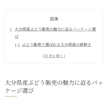
目次
大分県産ぶどう販売の魅力に迫るパッケージ選
び
ぶどう販売で選ばれる大分県産の新鮮さ
パッケージが高品質ぶどうの魅力を引き出
す理由
地元ぶどう販売の安心感と信頼性の秘密
大分県ぶどうパッケージの特徴と選び方
大分県産ぶどう販売の魅力に迫るパッ
産地直送ぶどう販売に最適な梱包方法とは
ケージ選び
パッケージ選びで広がるぶどう販売の可能
性