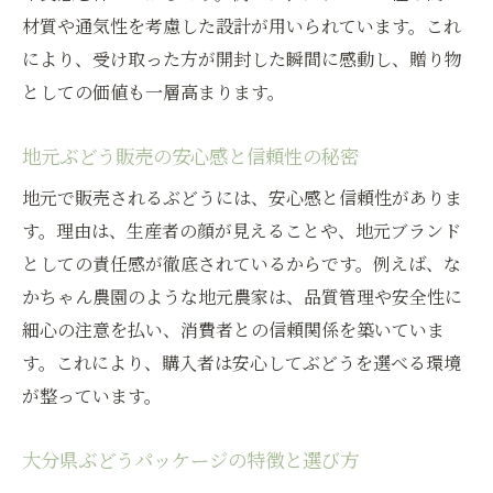
ぶどう販売で重視される鮮度保持パッケー
材質や通気性を考慮した設計が用いられています。これ
ジ技術
により、受け取った方が開封した瞬間に感動し、贈り物
大分県のぶどう販売に最適な包装素材の選
としての価値も一層高まります。
び方
鮮度維持に役立つパッケージの具体的な工
地元ぶどう販売の安心感と信頼性の秘密
夫とは
地元で販売されるぶどうには、安心感と信頼性がありま
ぶどう販売現場で支持される包装方法と理
す。理由は、生産者の顔が見えることや、地元ブランド
由
としての責任感が徹底されているからです。例えば、な
新鮮なぶどうを届けるパッケージ選定の重
かちゃん農園のような地元農家は、品質管理や安全性に
要性
細心の注意を払い、消費者との信頼関係を築いていま
大分県産ぶどう販売の品質を守る包装の秘
す。これにより、購入者は安心してぶどうを選べる環境
密
が整っています。
ぶどう販売で注目されるギフト向けデザインと
大分県ぶどうパッケージの特徴と選び方
は