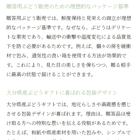
ント
贈答用ぶどう販売のための理想的なパッケージ基準
安心感を高めるぶどう販売の包装チェック
贈答用ぶどう販売では、鮮度保持と見栄えの両立が理想
項目
的なパッケージ基準です。なぜなら、ぶどうはデリケー
消費者が求めるパッケージの工夫と配慮
トな果実であり、輸送中の衝撃や温度変化による品質低
ぶどう販売の信頼を築くパッケージ選定術
下を防ぐ必要があるためです。例えば、個々の房を緩衝
材で包み、通気性の良い箱を使用する方法が効果的で
旬を味わうための最適なぶどうパッケージ活用
す。これにより、見た目の美しさを保ちつつ、贈る相手
法
に最高の状態で届けることができます。
旬のぶどう販売を活かすパッケージ活用の
コツ
大分県産ぶどうギフトに喜ばれる包装デザイン
大分県産ぶどうの美味しさ引き出す包装方
大分県産ぶどうギフトでは、地元らしさや高級感を感じ
法
させる包装デザインが喜ばれます。理由は、贈答品は受
季節感を伝えるパッケージ選びのポイント
け取る方への特別な思いを伝える役割があるためです。
ぶどう販売で注目される旬の楽しみ方とは
たとえば、和紙や県産素材を用いた包みや、シンプルで
パッケージ利用で新鮮さを最大限に保つ方