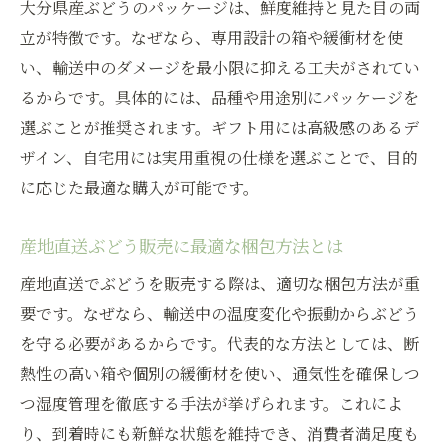
ぶどう販売のギフト用パッケージ最新トレ
大分県産ぶどうのパッケージは、鮮度維持と見た目の両
ンド
立が特徴です。なぜなら、専用設計の箱や緩衝材を使
い、輸送中のダメージを最小限に抑える工夫がされてい
大分県産ぶどうの贈答に映えるデザインと
るからです。具体的には、品種や用途別にパッケージを
は
選ぶことが推奨されます。ギフト用には高級感のあるデ
ギフト向けぶどう販売で人気のパッケージ
ザイン、自宅用には実用重視の仕様を選ぶことで、目的
特徴
に応じた最適な購入が可能です。
パッケージデザインが与える印象と選び方
のコツ
産地直送ぶどう販売に最適な梱包方法とは
ぶどう販売の価値を高めるデザインの工夫
産地直送でぶどうを販売する際は、適切な梱包方法が重
ギフトシーンで選ばれるぶどうパッケージ
要です。なぜなら、輸送中の温度変化や振動からぶどう
提案
を守る必要があるからです。代表的な方法としては、断
パッケージで差がつく大分県産ぶどうの楽しみ
熱性の高い箱や個別の緩衝材を使い、通気性を確保しつ
方
つ湿度管理を徹底する手法が挙げられます。これによ
パッケージ選びが広げるぶどう販売の楽し
り、到着時にも新鮮な状態を維持でき、消費者満足度も