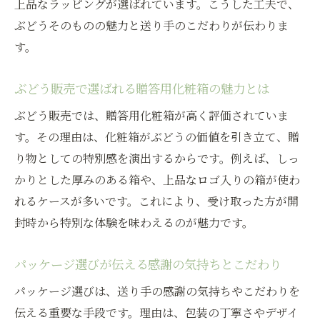
上品なラッピングが選ばれています。こうした工夫で、
法
ぶどうそのものの魅力と送り手のこだわりが伝わりま
旬のぶどう販売を満喫する活用アイデア
す。
地元ぶどう販売を支えるパッケージ選定の極意
ぶどう販売で選ばれる贈答用化粧箱の魅力とは
ぶどう販売を支えるパッケージ選びの重要
性
ぶどう販売では、贈答用化粧箱が高く評価されていま
大分県産ぶどうの価値を高める梱包アイデ
す。その理由は、化粧箱がぶどうの価値を引き立て、贈
ア
り物としての特別感を演出するからです。例えば、しっ
地元農家と消費者をつなぐ包装の工夫とは
かりとした厚みのある箱や、上品なロゴ入りの箱が使わ
れるケースが多いです。これにより、受け取った方が開
ぶどう販売現場で学ぶ選定ノウハウと実例
封時から特別な体験を味わえるのが魅力です。
持続可能なぶどう販売を目指すパッケージ
戦略
パッケージ選びが伝える感謝の気持ちとこだわり
地域ブランド力を高める包装選定のポイン
パッケージ選びは、送り手の感謝の気持ちやこだわりを
ト
伝える重要な手段です。理由は、包装の丁寧さやデザイ