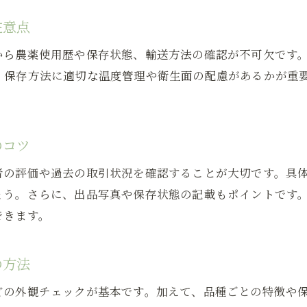
ぶどう販売で注目される希少品種の魅力
注意点
高級ぶどうを中古販売で見つける際の注意点
ヤフオク果物で高級ぶどう販売を安心して利用する方
から農薬使用歴や保存状態、輸送方法の確認が不可欠です
中古ぶどうを賢く選ぶための保存方法
、保存方法に適切な温度管理や衛生面の配慮があるかが重
ぶどう中古販売購入後の正しい保存テクニック
ぶどう販売で重視したい長持ち保存のコツ
のコツ
中古ぶどうの鮮度を保つための保存方法
ぶどう販売後に実践したい賞味期限管理
者の評価や過去の取引状況を確認することが大切です。具
ぶどう中古品の風味を守る保存ポイント
ょう。さらに、出品写真や保存状態の記載もポイントです
できます。
オークションで手に入れたぶどう販売品の保存実例
ヤフオクを活用したぶどう販売の魅力
の方法
ヤフオクでぶどう中古販売を楽しむポイント
ぶどう販売をヤフオクで利用するメリット
どの外観チェックが基本です。加えて、品種ごとの特徴や