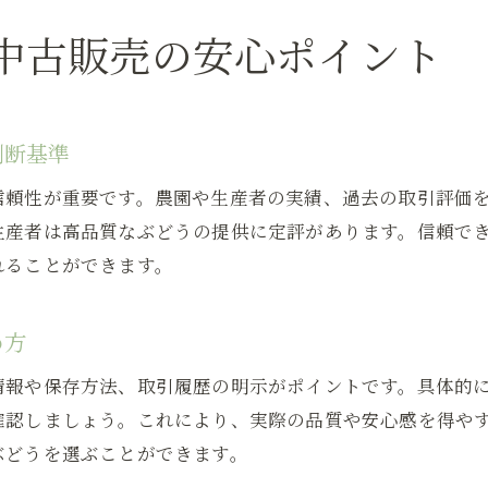
ヤフオク果物でぶどう中古販売を活用するメリット
中古販売の安心ポイント
輸入ぶどうの安全性を見極めるコツ
輸入ぶどう販売の安全チェックポイント
ぶどう中古販売で気を付けたい農薬や保存状態
判断基準
輸入ぶどうの販売時に確認すべき衛生情報
信頼性が重要です。農園や生産者の実績、過去の取引評価
安心して輸入ぶどうを選ぶためのポイント
生産者は高品質なぶどうの提供に定評があります。信頼で
輸入ぶどう販売で注意したい産地や検査体制
れることができます。
食品オークションで輸入ぶどうを選ぶ際の心得
高級品種ぶどうの特徴と選び方ガイド
め方
高級ぶどう販売に多い人気品種の特徴を解説
情報や保存方法、取引履歴の明示がポイントです。具体的
ぶどう中古販売で見かける高級品種の選び方
確認しましょう。これにより、実際の品質や安心感を得や
高級ぶどう販売のポイントと本物の見分け方
ぶどうを選ぶことができます。