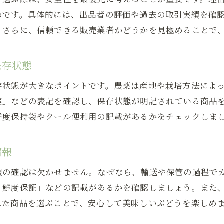
希少ぶどう販売の相場感や価値の考え方
めです。具体的には、出品者の評価や過去の取引実績を確
中古販売で希少ぶどうを見極めるポイント
。さらに、信頼できる販売業者かどうかを見極めることで
希少ぶどう販売時に役立つ見分け方ガイド
オークションで希少ぶどう販売を探す際のヒント
保存状態
ぶどう中古販売で希少品種を上手に選ぶ方法
存状態が大きなポイントです。農薬は産地や栽培方法によ
ぶどう中古販売の最新動向と利用のヒント
薬」などの表記を確認し、保存状態が明記されている商品
ぶどう中古販売市場の最近のトレンド解説
鮮度保持袋やクール便利用の記載があるかをチェックしま
ぶどう販売の最新情報を活用した選び方
中古ぶどう販売で知っておきたい新サービス
情報
ぶどう販売の今後に注目すべきポイント
報の確認は欠かせません。なぜなら、輸送や保管の過程で
ネットオークションで広がるぶどう中古販売の選択肢
「鮮度保証」などの記載があるかを確認しましょう。また
ぶどう販売を賢く活用するための最新ヒント
れた商品を選ぶことで、安心して美味しいぶどうを楽しめ