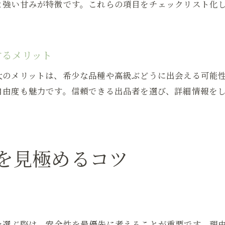
と強い甘みが特徴です。これらの項目をチェックリスト化
果物オークションでぶどう販売を始める前に知るべき
ヤフオク果物カテゴリでぶどう中古販売を探すコツ
ぶどう販売で賢く入手するための入札戦略
するメリット
ヤフオクでぶどう販売の信頼性を見極める方法
ぶどう販売で抑えたい健康と安全の知識
大のメリットは、希少な品種や高級ぶどうに出会える可能
自由度も魅力です。信頼できる出品者を選び、詳細情報を
ぶどう中古販売利用時に知りたい安全性の基礎
健康志向で選ぶぶどう販売のポイント
ぶどう販売で心掛けたい衛生管理の注意点
ぶどう中古品も安全に楽しむための工夫
を見極めるコツ
ぶどう販売時に大切な家族の健康を守る選び方
食品オークションでぶどう販売を利用する際の安全対
希少ぶどうの価値や見分け方を解説
ト
ぶどう中古販売で出会う希少品種の特徴を紹介
を選ぶ際は、安全性を最優先に考えることが重要です。理