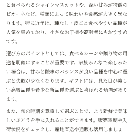
と食べられるシャインマスカットや、深い甘みが特徴の
ぶどう販売の旬と種類で選ぶ楽しみ方
ピオーネなど、種類によって味わいや食感が大きく異な
ぶどう旬夏や秋の販売ポイント解説
ります。特に近年は、種なし・皮ごと食べやすい品種が
今の時期におすすめのぶどう販売種類
人気を集めており、小さなお子様や高齢者にもおすすめ
旬を逃さないぶどう販売の種類選び術
です。
種類一覧で見る旬のぶどう販売体験
選び方のポイントとしては、食べるシーンや贈り物の用
話題の新品種がぶどう購入に変革を
途を明確にすることが重要です。家族みんなで楽しみた
ぶどう販売で注目の新品種と種類解説
い場合は、甘みと酸味のバランスが良い品種を中心に選
後継品種も！ぶどう販売の最新トレンド
ぶと失敗が少なくなります。ギフトには、見た目が美し
い高級品種や希少な新品種を選ぶと喜ばれる傾向があり
話題のぶどう新品種を販売で楽しむ方法
ます。
ぶどう販売で出会う高級新品種の特徴
今注目のぶどう販売種類とその魅力
また、旬の時期を意識して選ぶことで、より新鮮で美味
しいぶどうを手に入れることができます。販売時期や入
皮ごと食べられるぶどう販売の今
荷状況をチェックし、産地直送や通販も活用しましょ
ぶどう販売で人気の皮ごと食べられる種類