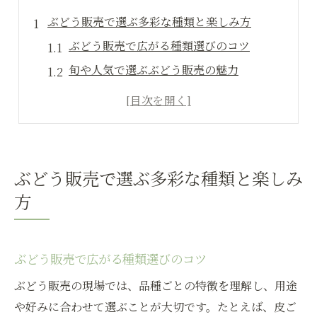
ぶどう販売で選ぶ多彩な種類と楽しみ方
ぶどう販売で広がる種類選びのコツ
旬や人気で選ぶぶどう販売の魅力
家族で楽しむぶどう販売の多様な種類
直売や通販で味わうぶどう販売の楽しさ
ぶどう販売の種類一覧で選ぶ楽しみ方
甘さ引き立つぶどう種類の見極め術
ぶどう販売で選ぶ多彩な種類と楽しみ
ぶどう販売で甘さを見極めるポイント
方
人気ぶどう種類と甘さ比較のコツ
種類ごとのぶどう販売の甘さ傾向解説
ぶどう販売で広がる種類選びのコツ
甘いぶどう販売を選ぶための種類知識
ぶどう販売の現場では、品種ごとの特徴を理解し、用途
ぶどう種類ランキングと甘さの関係性
や好みに合わせて選ぶことが大切です。たとえば、皮ご
旬を味わうぶどう販売の醍醐味とは