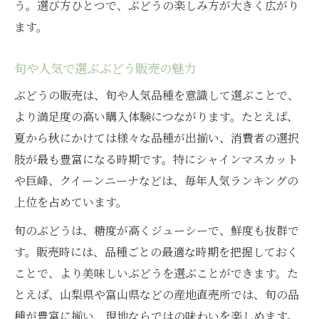
う。選び方ひとつで、ぶどうの楽しみ方が大きく広がり
種なしぶどう販売の便利さと種類比較
ます。
皮ごと楽しむぶどう販売の選び方ポイント
ぶどう販売で注目される食べやすい種類
旬や人気で選ぶぶどう販売の魅力
家族向け皮ごと食べられるぶどう販売術
ぶどうの販売は、旬や人気品種を意識して選ぶことで、
種類ランキングから見つける人気ぶどう
より満足度の高い購入体験につながります。たとえば、
ぶどう販売の種類ランキング徹底解説
夏から秋にかけては様々な品種が出揃い、消費者の選択
人気ぶどう販売種類ランキングの見方
肢が最も豊富になる時期です。特にシャインマスカット
や巨峰、クイーンニーナなどは、毎年人気ランキングの
ランキング上位ぶどう販売の魅力に迫る
上位を占めています。
ぶどう種類ランキングで選ぶ販売のコツ
旬のぶどうは、糖度が高くジューシーで、鮮度も抜群で
ぶどう販売で注目のランキング品種紹介
す。販売時には、品種ごとの最適な時期を把握しておく
ことで、より美味しいぶどうを選ぶことができます。た
とえば、山梨県や富山県などの産地直売所では、旬の品
種が豊富に揃い、現地ならではの味わいを楽しめます。