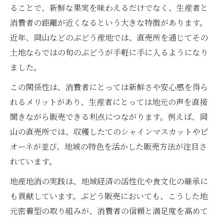
ることで、新鮮な果実を味わえるだけでなく、生産者と
新鮮ぶどうを地産地消で手に入れる方法
消費者の距離が近くなるという大きな特徴があります。
新鮮ぶどう販売を選ぶためのコツ
近年、岡山などのぶどう産地では、直売所を通じてその
地産地消で見つけるぶどう販売の方法
土地ならではの旬のぶどうが手軽に手に入るようになり
ぶどう販売所で新鮮さを見極めるポイント
ました。
地産地消で味わう旬のぶどう購入術
この関係性は、消費者にとっては新鮮さや安心感を得ら
信頼できるぶどう販売で新鮮さを実感
れるメリットがあり、生産者にとっては地元の声を直接
ぶどう販売を通じて味わう季節の恵み
聞きながら販売できる利点につながります。例えば、岡
ぶどう販売で堪能する旬の季節感
山の直売所では、収穫したてのシャインマスカットやピ
地産地消が叶える季節ごとのぶどう販売
オーネが並び、地域の特色を活かした販売方法が注目さ
れています。
ぶどう販売と季節の移ろいを楽しむコツ
旬のぶどう販売で味わう自然の恵み
地産地消の実践は、地域経済の活性化や食文化の継承に
地元ぶどう販売で感じる四季の彩り
も貢献しています。ぶどう販売においても、こうした地
元密着型の取り組みが、消費者の信頼と満足度を高めて
手頃な価格でぶどう販売を満喫するコツ