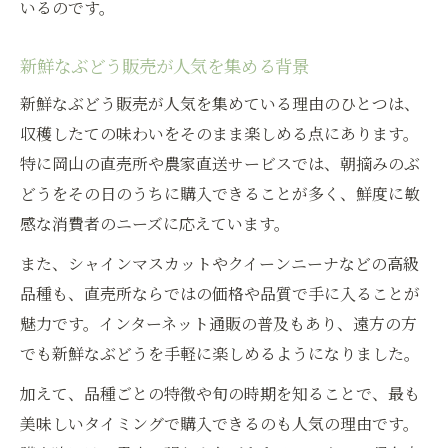
いるのです。
地産地消が叶える手頃なぶどう販売
賢く選ぶぶどう販売の価格比較方法
新鮮なぶどう販売が人気を集める背景
ぶどう販売をお得に楽しむポイント集
新鮮なぶどう販売が人気を集めている理由のひとつは、
新鮮ぶどう販売を手頃に購入する秘訣
収穫したての味わいをそのまま楽しめる点にあります。
地元ぶどう販売でコスパを重視する方法
特に岡山の直売所や農家直送サービスでは、朝摘みのぶ
地産地消で楽しむ直売ぶどうの特徴とは
どうをその日のうちに購入できることが多く、鮮度に敏
ぶどう販売の直売所で味わう特長を解説
感な消費者のニーズに応えています。
地産地消ならではのぶどう販売の魅力
また、シャインマスカットやクイーンニーナなどの高級
直売ぶどう販売で得られる鮮度と安心感
品種も、直売所ならではの価格や品質で手に入ることが
地元ぶどう販売の特徴を知るポイント
魅力です。インターネット通販の普及もあり、遠方の方
でも新鮮なぶどうを手軽に楽しめるようになりました。
直売ぶどう販売で楽しむ旬の味わい
加えて、品種ごとの特徴や旬の時期を知ることで、最も
美味しいタイミングで購入できるのも人気の理由です。