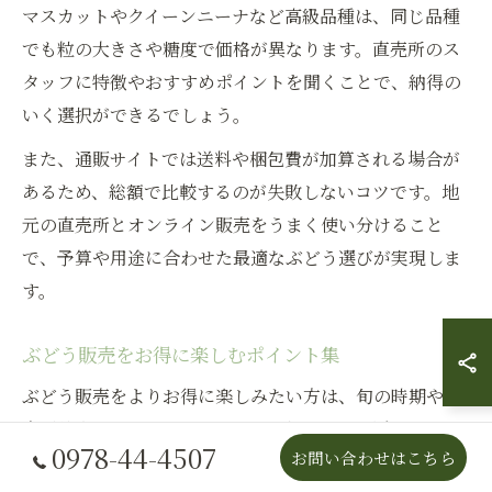
マスカットやクイーンニーナなど高級品種は、同じ品種
でも粒の大きさや糖度で価格が異なります。直売所のス
タッフに特徴やおすすめポイントを聞くことで、納得の
いく選択ができるでしょう。
また、通販サイトでは送料や梱包費が加算される場合が
あるため、総額で比較するのが失敗しないコツです。地
元の直売所とオンライン販売をうまく使い分けること
で、予算や用途に合わせた最適なぶどう選びが実現しま
す。
ぶどう販売をお得に楽しむポイント集
ぶどう販売をよりお得に楽しみたい方は、旬の時期や直
売所独自のイベント、まとめ買い割引などを活用するの
0978-44-4507
お問い合わせはこちら
がおすすめです。岡山の直売所では、収穫期に合わせて