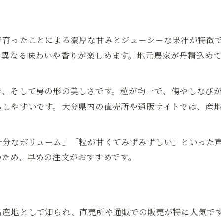
甘さ際立つ品種選びと品質の見極め方
ぶどう販売で人気の甘い品種を紹介
で育ったことによる濃厚な甘みとジューシーな果汁が特徴
品質重視のぶどう販売選び方ガイド
に異なる味わいや香りが楽しめます。地元農家が丹精込め
大分県ぶどう販売のおすすめ品種比較
ぶどう販売で失敗しない品質チェック法
き、そして房の形の美しさです。粒が均一で、傷やしなび
旬のぶどう販売で味わう甘さの秘密
ちしやすいです。大分県内の直売所や通販サイトでは、産
自宅受け取りで堪能する産地直送ぶどう体験
ぶどう販売の産地直送体験の魅力発見
十分なボリューム」「粒が甘くてみずみずしい」といった
通販で味わう大分県ぶどう販売の新鮮さ
いため、早めの注文がおすすめです。
ぶどう販売直送のメリットと注意点
産地直送ぶどう販売のおすすめ体験法
ぶどう販売の自宅受け取り活用ポイント
名産地として知られ、直売所や通販での販売が特に人気で