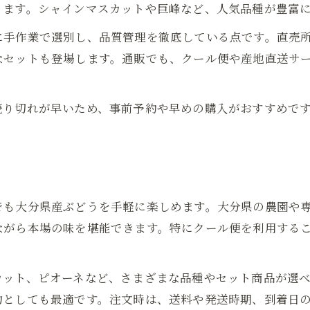
贈り物にも喜ばれるぶどうデリバリー活用術
ります。シャインマスカットや巨峰など、人気品種が豊富
ぶどう販売の贈り物活用アイデア集
に手作業で選別し、品質管理を徹底している点です。直売
デリバリーぶどう販売で感謝を伝える
なセットも登場します。通販でも、クール便や産地直送サ
ギフト向けぶどう販売の選び方ガイド
ぶどう販売デリバリーで旬を贈るコツ
売り切れが早いため、事前予約や早めの購入がおすすめで
通販ぶどう販売で喜ばれる贈答体験
でも大分県産ぶどうを手軽に楽しめます。大分県の農園や
ながら本場の味を堪能できます。特にクール便を利用する
カット、ピオーネなど、さまざまな品種やセット商品が選
物としても最適です。注文時は、送料や発送時期、到着日