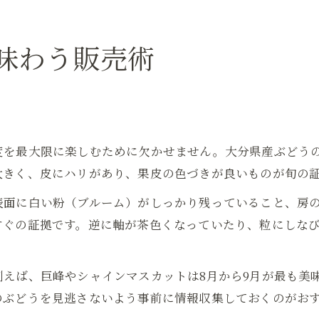
ぶどう販売のお得な活用術を紹介
デリバリー活用で新鮮ぶどう満喫の方法
味わう販売術
ぶどう販売デリバリーの活用術解説
クール便で届くぶどう販売の新鮮さ
オンラインショップでぶどう販売を体験
デリバリーぶどう販売の受け取りポイント
度を最大限に楽しむために欠かせません。大分県産ぶどうの
大分県産ぶどう販売のデリバリー特徴
大きく、皮にハリがあり、果皮の色づきが良いものが旬の
大分県産ぶどう販売の魅力に迫る
表面に白い粉（ブルーム）がしっかり残っていること、房
大分県産ぶどう販売の味わいと特徴
すぐの証拠です。逆に軸が茶色くなっていたり、粒にしな
地元直売所で体験するぶどう販売の魅力
旬の時期を逃さないぶどう販売の秘訣
えば、巨峰やシャインマスカットは8月から9月が最も美
ぶどう販売のこだわり品質を徹底解説
のぶどうを見逃さないよう事前に情報収集しておくのがお
安心院ぶどう販売の人気ポイント