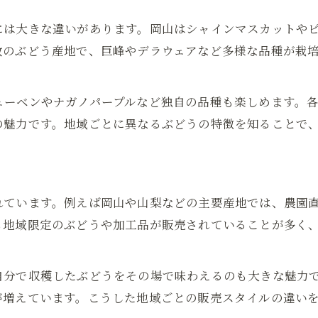
地域ごとの特徴を知るぶどう購入のポイント
には大きな違いがあります。岡山はシャインマスカットや
ぶどう販売で知る地域ごとの特徴解説
数のぶどう産地で、巨峰やデラウェアなど多様な品種が栽
購入前に押さえたいぶどう販売の地域情報
地域特性を活かすぶどう販売の選び方
ューベンやナガノパープルなど独自の品種も楽しめます。
ぶどう販売で賢く選ぶ地域別ポイント
の魅力です。地域ごとに異なるぶどうの特徴を知ることで
ぶどう販売の地域比較で納得の選択
ぶどう販売ならエリア別品種が狙い目
エリア別ぶどう販売で見つける旬品種
れています。例えば岡山や山梨などの主要産地では、農園
ぶどう販売の品種選びはエリアが決め手
も地域限定のぶどうや加工品が販売されていることが多く
エリアごとに違うぶどう販売の魅力品種
ぶどう販売で注目のエリア別品種比較
自分で収穫したぶどうをその場で味わえるのも大きな魅力
エリア別ぶどう販売で人気品種を探す
が増えています。こうした地域ごとの販売スタイルの違い