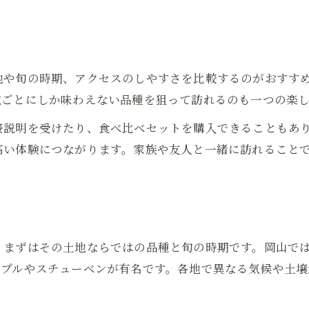
産地比較で分かるぶどう選びの新常識
ぶどう販売の産地比較で選び方が変わる
産地ごとのぶどう販売で知る最新トレンド
ぶどう販売で比較する産地別の特徴分析
地や旬の時期、アクセスのしやすさを比較するのがおすす
域ごとにしか味わえない品種を狙って訪れるのも一つの楽
産地比較が叶えるぶどう販売の選択眼
ぶどう販売の産地ごと新常識を解説
接説明を受けたり、食べ比べセットを購入できることもあ
高い体験につながります。家族や友人と一緒に訪れること
、まずはその土地ならではの品種と旬の時期です。岡山で
ープルやスチューベンが有名です。各地で異なる気候や土