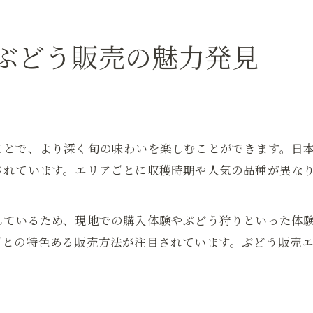
エリア別ぶどう販売の注目ポイント
多彩な産地から選ぶぶどうの楽しみ方
ぶどう販売の魅力発見
産地ごとのぶどう販売で広がる選択肢
ぶどう販売から探る産地別おすすめ品種
人気産地のぶどう販売で味比べ体験
ぶどう販売で巡る多彩な産地の魅力
ことで、より深く旬の味わいを楽しむことができます。日
ぶどう販売を活用した産地めぐりのコツ
されています。エリアごとに収穫時期や人気の品種が異な
旬の味わいを地域で比べるぶどう販売体験
旬のぶどう販売で地域ごとの味を堪能
しているため、現地での購入体験やぶどう狩りといった体
地域別ぶどう販売で味わう旬の違い
ごとの特色ある販売方法が注目されています。ぶどう販売
旬を迎えたぶどう販売の楽しみ方
ぶどう販売で比べる地域ごとの旬の魅力
旬のぶどう販売体験で味覚を探る