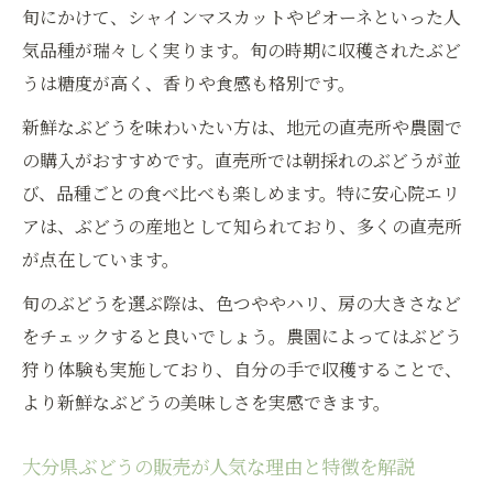
大分県ぶどう販売のベストシーズンの選び
旬にかけて、シャインマスカットやピオーネといった人
方
気品種が瑞々しく実ります。旬の時期に収穫されたぶど
新鮮ぶどう販売の時期を調べて賢く購入す
うは糖度が高く、香りや食感も格別です。
るポイント
新鮮なぶどうを味わいたい方は、地元の直売所や農園で
ぶどう販売ライフで大切な販売時期の見分
の購入がおすすめです。直売所では朝採れのぶどうが並
け方
び、品種ごとの食べ比べも楽しめます。特に安心院エリ
家族で楽しむぶどう販売と旬の時期チェッ
アは、ぶどうの産地として知られており、多くの直売所
ク術
が点在しています。
ライフを彩る大分県でのぶどうとの出会い方
旬のぶどうを選ぶ際は、色つややハリ、房の大きさなど
ぶどう販売ライフで出会う大分県ならでは
をチェックすると良いでしょう。農園によってはぶどう
の魅力
狩り体験も実施しており、自分の手で収穫することで、
新しいぶどう販売体験が日常を豊かに変え
より新鮮なぶどうの美味しさを実感できます。
る理由
大分県ぶどうの販売が人気な理由と特徴を解説
ぶどう販売を通じた地元ライフの楽しみ方