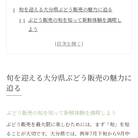
旬を迎える大分県ぶどう販売の魅力に迫る
ぶどう販売の旬を知って新鮮体験を満喫し
よう
大分県ぶどうの販売が人気な理由と特徴を
解説
旬のぶどう販売で味わえる地元ライフの魅
力
旬を迎える大分県ぶどう販売の魅力に
ぶどう販売の最新トレンドと大分県の特色
迫る
家族で楽しむぶどう販売のライフスタイル
体験
新鮮なぶどうを味わうなら販売時期をチェック
ぶどう販売の旬を知って新鮮体験を満喫しよう
ぶどう販売の時期を知って旬の味を逃さな
ぶどう販売を最大限に楽しむためには、まず「旬」を知
いコツ
ることが大切です。大分県では、例年7月下旬から9月中