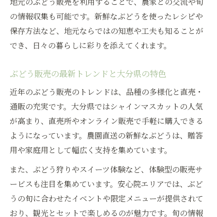
地元のぶどう販売を利用することで、農家との交流や旬
の旬
の情報収集も可能です。新鮮なぶどうを使ったレシピや
旬のシャインマスカットを賢く楽しむ販売
保存方法など、地元ならではの知恵や工夫も知ることが
方法
でき、日々の暮らしに彩りを添えてくれます。
ぶどう販売で得するシャインマスカット選
び方
ぶどう販売の最新トレンドと大分県の特色
シャインマスカット販売シーズンを満喫す
近年のぶどう販売のトレンドは、品種の多様化と直売・
る秘訣
通販の充実です。大分県ではシャインマスカットの人気
ぶどう販売で人気のシャインマスカット活
が高まり、直売所やオンライン販売で手軽に購入できる
用法
ようになっています。農園直送の新鮮なぶどうは、贈答
用や家庭用として幅広く支持を集めています。
また、ぶどう狩りやスイーツ体験など、体験型の販売サ
ービスも注目を集めています。安心院エリアでは、ぶど
うの旬に合わせたイベントや限定メニューが提供されて
おり、観光とセットで楽しめるのが魅力です。旬の情報