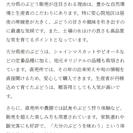
を紹介
大分県のぶどう販売が注目される理由は、豊かな自然環
大分県で味わうぶどう販売の魅力的な出会
境と生産者のこだわりにあります。特に安心院地区は昼
い方
夜の寒暖差が大きく、ぶどうの甘さや風味を引き出すの
家族や友人と楽しむぶどう販売ライフの秘
に最適な気候です。また、土壌の水はけの良さも高品質
訣
な実を育てるポイントとなっています。
ぶどう販売を楽しむ家族のお出かけ体験ガイド
大分県産のぶどうは、シャインマスカットやピオーネな
ぶどう販売を家族で楽しむおすすめ体験プ
どの定番品種に加え、地元オリジナルの品種も栽培され
ラン
ています。直売所では、その年の出来栄えや旬の情報を
直接聞けるため、安心して購入できます。生産者が丹精
家族みんなで満喫できるぶどう販売スポッ
込めて育てたぶどうは、贈答用としても人気が高いで
ト紹介
す。
ぶどう販売を活用した思い出作りのアイデ
ア集
さらに、直売所や農園では試食やぶどう狩り体験など、
家族で楽しむぶどう販売の失敗しない選び
販売を超えた楽しみ方も用意されています。家族連れや
方
観光客にも好評で、「大分のぶどうを味わう」という体