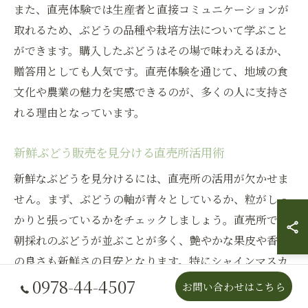
また、直売体験では生産者と直接コミュニケーションが
取れるため、ぶどうの品種や栽培方法について学ぶこと
ができます。購入したぶどうはその場で味わえるほか、
贈答用としても人気です。直売体験を通じて、地域の食
文化や農業の魅力を実感できるのが、多くの人に支持さ
れる理由となっています。
新鮮ぶどう販売を見分ける直売所活用術
新鮮なぶどうを見分けるには、直売所の活用が欠かせま
せん。まず、ぶどうの軸が青々としているか、粒がしっ
かりと張っているかをチェックしましょう。直売所では
朝採れのぶどうが並ぶことが多く、艶やかな果皮や香り
の良さも新鮮さの目安となります。特にシャインマスカ
ットは色づきと粒の大きさに注目してください。
0978-44-4507
お問い合わせはこちら