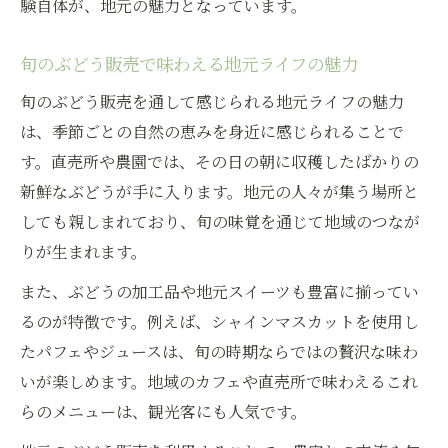
験自体が、地元の魅力となっています。
ぶどう販売ライフで人気の家族向け体験と
は
旬のぶどう販売で味わえる地元ライフの魅力
直売ならではのぶどう選びを満喫する方法
旬のぶどう販売を通して感じられる地元ライフの魅力
ぶどう販売で直売ならではの新鮮さを楽し
は、季節ごとの自然の恵みを身近に感じられることで
むコツ
す。直売所や農園では、その日の朝に収穫したばかりの
直売所でぶどう販売を満喫するための選び
新鮮なぶどうが手に入ります。地元の人々が集う場所と
方
しても親しまれており、旬の味覚を通じて地域のつなが
ぶどう販売の直売体験が人気な理由を解説
りが生まれます。
新鮮ぶどう販売を見分ける直売所活用術
また、ぶどうの加工品や地元スイーツも豊富に揃ってい
ぶどう販売直売所で得する選び方と楽しみ
るのが特徴です。例えば、シャインマスカットを使用し
方
たパフェやジュースは、旬の時期ならではの贅沢な味わ
シャインマスカットを楽しむ販売シーズンのコ
いが楽しめます。地域のカフェや直売所で味わえるこれ
ツ
らのメニューは、観光客にも人気です。
ぶどう販売で押さえるシャインマスカット