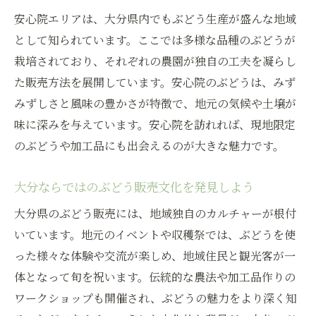
ぶどう販売と狩りを同時に楽しむ家族の過
安心院エリアは、大分県内でもぶどう生産が盛んな地域
ごし方
として知られています。ここでは多様な品種のぶどうが
安心院ぶどう狩りと販売のベストシーズン
栽培されており、それぞれの農園が独自の工夫を凝らし
情報
た販売方法を展開しています。安心院のぶどうは、みず
家族で楽しむぶどう販売と食べ放題プラン
みずしさと風味の豊かさが特徴で、地元の気候や土壌が
ぶどう販売を活用した思い出作りのヒント
味に深みを与えています。安心院を訪れれば、現地限定
のぶどうや加工品にも出会えるのが大きな魅力です。
ぶどう販売なら安心院エリアが注目の理由
安心院のぶどう販売が選ばれる秘密を解説
大分ならではのぶどう販売文化を発見しよう
ぶどう販売で注目される安心院エリアの強
大分県のぶどう販売には、地域独自のカルチャーが根付
み
いています。地元のイベントや収穫祭では、ぶどうを使
直売所で広がる安心院ぶどう販売の魅力
った様々な体験や交流が楽しめ、地域住民と観光客が一
安心院のぶどう販売おすすめポイントまと
体となって旬を祝います。伝統的な農法や加工品作りの
め
ワークショップも開催され、ぶどうの魅力をより深く知
旬のぶどう販売と観光体験が両立する安心