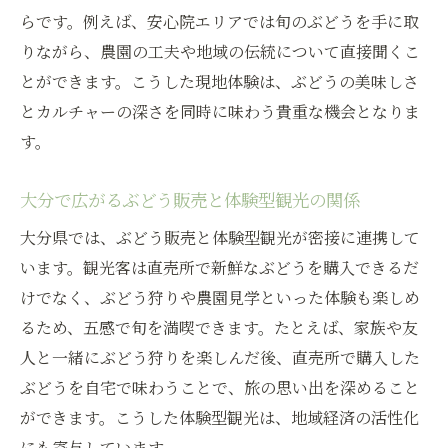
大分のぶどう販売と食べ放題を満喫する流
らです。例えば、安心院エリアでは旬のぶどうを手に取
れ
りながら、農園の工夫や地域の伝統について直接聞くこ
旬のぶどう販売と食べ放題を賢く楽しむ方
とができます。こうした現地体験は、ぶどうの美味しさ
法
とカルチャーの深さを同時に味わう貴重な機会となりま
ぶどう販売を活用した最新食べ放題トレン
す。
ド
大分で広がるぶどう販売と体験型観光の関係
家族で楽しむぶどう販売と食べ放題体験
ぶどう販売と食べ放題イベントの注目ポイ
大分県では、ぶどう販売と体験型観光が密接に連携して
ント
います。観光客は直売所で新鮮なぶどうを購入できるだ
大分のぶどう文化を深く知る体験ポイント
けでなく、ぶどう狩りや農園見学といった体験も楽しめ
るため、五感で旬を満喫できます。たとえば、家族や友
ぶどう販売を通して学ぶ大分のカルチャー
人と一緒にぶどう狩りを楽しんだ後、直売所で購入した
大分のぶどう販売と伝統文化体験の魅力
ぶどうを自宅で味わうことで、旅の思い出を深めること
地元のぶどう販売で文化を体感する方法
ができます。こうした体験型観光は、地域経済の活性化
ぶどう販売から広がる大分の地域交流
にも寄与しています。