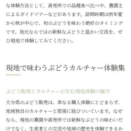
しみ方
な体験方法として、直売所での品種食べ比べや、農園主
大分でシャインマスカット狩りと販売を満
によるガイドツアーなどがあります。訪問時期は例年夏
喫しよう
から秋が中心で、旬のぶどうを味わう絶好のタイミング
旬のシャインマスカット販売体験のポイン
です。地元ならではの新鮮なぶどうと温かい交流を、ぜ
ト
ひ現地で体験してみてください。
ぶどう販売と組み合わせる狩りプランの魅
力
現地で味わうぶどうカルチャー体験集
シャインマスカット販売のおすすめ情報ま
とめ
大分で体感するシャインマスカット販売の
ぶどう販売とカルチャーが生む現地体験の魅力
コツ
大分県のぶどう販売は、単なる購入体験にとどまらず、
ぶどうの食べ放題を楽しむ最新トレンド
地域独自のカルチャーと密接に結びついています。なぜ
ぶどう販売と食べ放題プランの選び方ガイ
なら、現地の農園や直売所では新鮮なぶどうの味わいだ
ド
けでなく、生産者との交流や地域の歴史を体験できるか