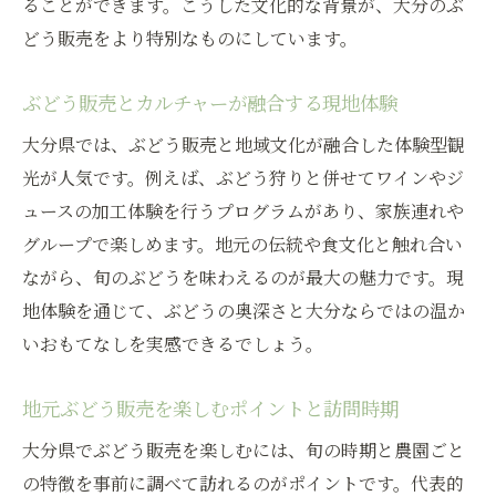
ることができます。こうした文化的な背景が、大分のぶ
院
どう販売をより特別なものにしています。
安心院でぶどう販売を楽しむための心得
旬を感じるぶどう体験と直売所めぐり
ぶどう販売とカルチャーが融合する現地体験
ぶどう販売の旬を直売所で味わう方法
大分県では、ぶどう販売と地域文化が融合した体験型観
大分で楽しむ旬のぶどう販売体験ガイド
光が人気です。例えば、ぶどう狩りと併せてワインやジ
ュースの加工体験を行うプログラムがあり、家族連れや
直売所めぐりとぶどう販売のおすすめルー
グループで楽しめます。地元の伝統や食文化と触れ合い
ト
ながら、旬のぶどうを味わえるのが最大の魅力です。現
ぶどう販売と体験型観光の魅力的な組み合
地体験を通じて、ぶどうの奥深さと大分ならではの温か
わせ
いおもてなしを実感できるでしょう。
地元産ぶどう販売の見極めポイントを紹介
直売所で楽しむぶどう販売と加工品の魅力
地元ぶどう販売を楽しむポイントと訪問時期
シャインマスカット狩りを大分で堪能する方法
大分県でぶどう販売を楽しむには、旬の時期と農園ごと
ぶどう販売とシャインマスカット狩りの楽
の特徴を事前に調べて訪れるのがポイントです。代表的