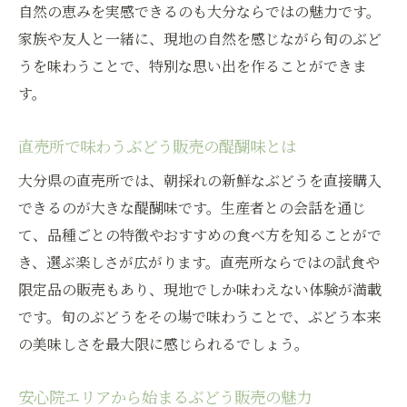
係
自然の恵みを実感できるのも大分ならではの魅力です。
家族や友人と一緒に、現地の自然を感じながら旬のぶど
地元農園でぶどう販売を体感するおすすめ
うを味わうことで、特別な思い出を作ることができま
方法
す。
ぶどう販売から加工品まで広がる体験型カ
ルチャー
直売所で味わうぶどう販売の醍醐味とは
現地のぶどう販売イベントに参加する楽し
大分県の直売所では、朝採れの新鮮なぶどうを直接購入
み方
できるのが大きな醍醐味です。生産者との会話を通じ
旬のぶどう販売と共に知るカルチャーの深
て、品種ごとの特徴やおすすめの食べ方を知ることがで
み
き、選ぶ楽しさが広がります。直売所ならではの試食や
家族で楽しむ大分のぶどう狩りガイド
限定品の販売もあり、現地でしか味わえない体験が満載
ぶどう販売の現場で家族向け体験を満喫し
です。旬のぶどうをその場で味わうことで、ぶどう本来
よう
の美味しさを最大限に感じられるでしょう。
大分のぶどう狩りと販売スポット徹底ガイ
ド
安心院エリアから始まるぶどう販売の魅力