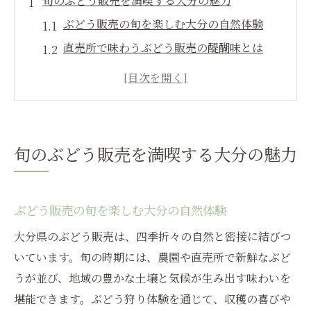
旬のぶどう販売を満喫する大分の魅力
ぶどう販売の旬を楽しむ大分の自然体験
直売所で味わうぶどう販売の醍醐味とは
安心院エリアから始まるぶどう販売の魅力
大分ならではのぶどう販売文化を発見しよ
う
ぶどう販売とカルチャーが融合する現地体
旬のぶどう販売を満喫する大分の魅力
験
地元ぶどう販売を楽しむポイントと訪問時
期
ぶどう販売の旬を楽しむ大分の自然体験
現地で味わうぶどうカルチャー体験集
大分県のぶどう販売は、四季折々の自然と密接に結びつ
ぶどう販売とカルチャーが生む現地体験の
いています。旬の時期には、農園や直売所で新鮮なぶど
魅力
うが並び、地域の豊かな土壌と気候が生み出す味わいを
大分で広がるぶどう販売と体験型観光の関
堪能できます。ぶどう狩り体験を通じて、収穫の喜びや