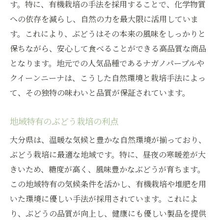
ぶどう販売成功の秘訣とは
す。特に、有機栽培の手法を採用することで、化学物質
消費者が求める販売ポイント
への依存を減らし、自然の力を最大限に活用していま
す。これにより、ぶどうはその本来の風味をしっかりと
効果的なぶどう販売戦略の紹介
保ちながら、安心して食べることができる高品質な商品
ぶどう販売で差をつける方法
となります。地元での人気品種であるナガノパープルや
市場でのぶどう販売のコツ
クイーンニーナは、こうした自然環境と栽培手法によっ
販売戦略が消費者に与える影響
て、その独特の味わいと品質が保証されています。
大分県でのぶどう栽培成功の秘訣
ぶどう栽培の成功例と秘策
地域特有のぶどう栽培の利点
大分県での栽培成功の鍵
大分県は、温暖な気候と豊かな自然環境が揃っており、
栽培技術の進化と成功事例
ぶどう栽培に最適な地域です。特に、昼夜の寒暖差が大
成功するぶどう栽培の条件
きいため、糖度が高く、風味豊かなぶどうが育ちます。
この地域特有の気候条件を活かし、有機栽培や堆肥を用
地域に根付く栽培方法の紹介
いた環境に優しい手法が採用されています。これによ
未来を見据えた栽培の工夫
り、ぶどうの品質が向上し、健康にも優しい製品を提供