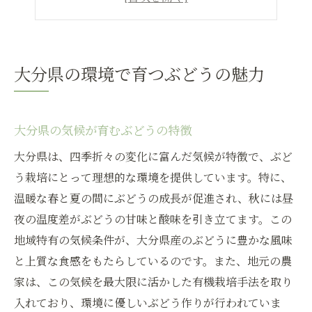
豊かな自然がもたらすぶどうの品質
地域特有のぶどう栽培の利点
大分県のぶどうが選ばれる理由
大分県の環境で育つぶどうの魅力
地元で人気のぶどう販売手法とは
大分県でのぶどう販売の工夫
大分県の気候が育むぶどうの特徴
地元市場でのぶどうの人気理由
大分県は、四季折々の変化に富んだ気候が特徴で、ぶど
ぶどう販売を支える地域の力
う栽培にとって理想的な環境を提供しています。特に、
消費者に人気の販売方法とは
温暖な春と夏の間にぶどうの成長が促進され、秋には昼
地元ならではのぶどう販売の魅力
夜の温度差がぶどうの甘味と酸味を引き立てます。この
販売戦略がぶどうの魅力を高める
地域特有の気候条件が、大分県産のぶどうに豊かな風味
大分県のぶどう栽培の秘密に迫る
と上質な食感をもたらしているのです。また、地元の農
大分県独自のぶどう栽培方法
家は、この気候を最大限に活かした有機栽培手法を取り
成功するぶどう栽培の秘訣
入れており、環境に優しいぶどう作りが行われていま