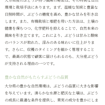
大分県産のぶどうが持つ風味の秘密は、その特異な自然
ぶどう栽培における持続可能性
環境と栽培手法にあります。まず、温暖な気候と豊富な
環境保護とぶどう栽培の両立
日照時間が、ぶどうの糖度を高め、豊かな甘みを引き出
エコフレンドリーなぶどう栽培法
します。また、有機栽培と堆肥を用いた方法は、土壌の
自然に優しい技術の導入事例
健康を保ちつつ、化学肥料を抑えることで、自然本来の
環境を考慮したぶどう栽培の未来
風味を引き立てます。これにより、ぶどうは甘みと酸味
大分県産ぶどうの品質と風味を探る
のバランスが取れた、深みのある味わいに仕上がりま
す。さらに、収穫のタイミングを細かく管理すること
大分県産ぶどうの特徴と品質
で、最高の状態で顧客に届けられるのも、大分産ぶどう
風味豊かな大分県産ぶどうの魅力
が支持される理由の一つです。
品質を支える栽培技術の紹介
ぶどうの品質向上への取り組み
豊かな自然がもたらすぶどうの品質
消費者から支持されるぶどうの秘密
大分県の豊かな自然環境は、ぶどうの品質に大きな影響
大分県産ぶどうの味わい方
を与えています。清らかな水源と肥沃な土壌は、ぶどう
ぶどう販売のポイントを徹底解説
の成長に最適な条件を提供し、果実の成分を豊かにしま