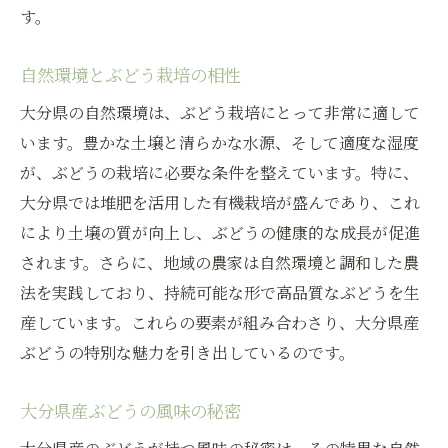
ぶどう栽培における工夫と改善点
す。
地域に根ざしたぶどう作りの技
自然環境とぶどう栽培の相性
品質向上を追求した栽培方法
大分県の自然環境は、ぶどう栽培にとって非常に適して
ぶどう栽培の成功例を紹介
います。豊かな土壌と清らかな水源、そして適度な湿度
有機栽培で育てる大分県のぶどう
が、ぶどうの栽培に必要な条件を整えています。特に、
環境配慮の有機栽培ぶどう
大分県では堆肥を活用した有機栽培が盛んであり、これ
大分県での有機ぶどうの育成法
により土壌の質が向上し、ぶどうの健康的な成長が促進
有機栽培がもたらすぶどうの効果
されます。さらに、地域の農家は自然環境と調和した農
ぶどうの有機栽培の重要性
法を実践しており、持続可能な形で高品質なぶどうを生
持続可能なぶどう栽培への取り組み
産しています。これらの要素が組み合わさり、大分県産
ぶどうの特別な魅力を引き出しているのです。
自然と共生するぶどう栽培
環境に優しいぶどう栽培の技術
大分県産ぶどうの風味の秘密
大分県での環境に優しい栽培技術