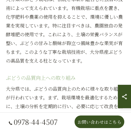
術によって支えられています。有機栽培に重点を置き、
化学肥料や農薬の使用を抑えることで、環境に優しい農
業を実現しています。特に注目すべきは、農園独自の発
酵堆肥の使用です。これにより、土壌の栄養バランスが
整い、ぶどうの甘みと酸味が際立つ風味豊かな果実が育
ちます。このような丁寧な栽培技術が、大分県産ぶどう
の高品質を支える柱となっています。
ぶどうの品質向上への取り組み
大分県では、ぶどうの品質向上のために様々な取り組み
が行われています。まず、栽培環境を最適化するため
に、土壌の分析を定期的に行い、必要に応じて改良を加
えています。また、気候変動に対応するための研究も進
0978-44-4507
お問い合わせはこちら
められており、新たな栽培手法の開発が進行中です。さ