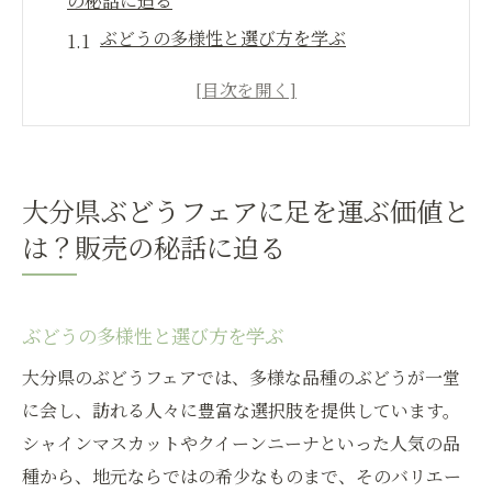
の秘話に迫る
ぶどうの多様性と選び方を学ぶ
大分産ぶどうの生産者が語る情熱
フェアで体験するぶどうの味わい比べ
なかちゃん農園の特別なぶどう紹介
地元ならではのぶどうスイーツを満喫
大分県ぶどうフェアに足を運ぶ価値と
フェアを機に友達とぶどう収穫体験
は？販売の秘話に迫る
地元で愛されるぶどうの販売ストーリー大分県
の魅力
地域に根ざしたぶどう生産の歴史
ぶどうの多様性と選び方を学ぶ
地元の食文化とぶどうの関係
大分県のぶどうフェアでは、多様な品種のぶどうが一堂
観光客と地元民が楽しむぶどう収穫祭
に会し、訪れる人々に豊富な選択肢を提供しています。
シャインマスカットやクイーンニーナといった人気の品
大分の自然が育むぶどうの品質
種から、地元ならではの希少なものまで、そのバリエー
ぶどう生産者が誇る地域密着型の販売