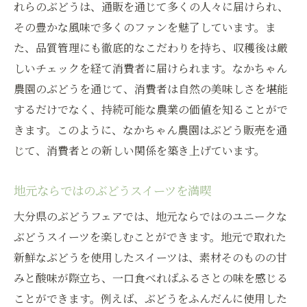
れらのぶどうは、通販を通じて多くの人々に届けられ、
直売所で感じる生産者との交流
その豊かな風味で多くのファンを魅了しています。ま
ぶどうが育つ現場を訪れる意義
た、品質管理にも徹底的なこだわりを持ち、収穫後は厳
消費者の声を生かしたぶどう作り
しいチェックを経て消費者に届けられます。なかちゃん
農園のぶどうを通じて、消費者は自然の美味しさを堪能
ぶどうの魅力を広めるための活動
するだけでなく、持続可能な農業の価値を知ることがで
消費者教育としてのぶどうフェア
きます。このように、なかちゃん農園はぶどう販売を通
地域との絆を深めるフェアの役割
じて、消費者との新しい関係を築き上げています。
地元ならではのぶどうスイーツを満喫
大分県のぶどうフェアでは、地元ならではのユニークな
ぶどうスイーツを楽しむことができます。地元で取れた
新鮮なぶどうを使用したスイーツは、素材そのものの甘
みと酸味が際立ち、一口食べればふるさとの味を感じる
ことができます。例えば、ぶどうをふんだんに使用した