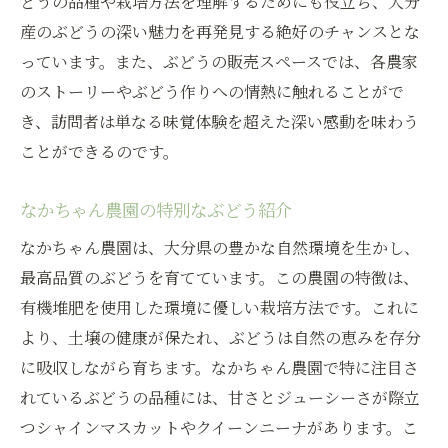
どうの品種や栽培方法を理解するためにも役立ち、大分
スイーツとぶどうのペアリング体験
産のぶどうの深い魅力を再発見する絶好のチャンスとな
ぶどうの試食と食文化を味わう
っています。また、ぶどうの販売スペースでは、各農家
ぶどうを使った料理の新提案
のストーリーやぶどう作りへの情熱に触れることがで
フェアで楽しむぶどうのワークショップ
き、訪問者は単なる味覚体験を超えた深い感動を味わう
家族みんなで楽しむぶどうの一日
ことができるのです。
大分県のぶどう販売その裏にある情熱の物語
なかちゃん農園の特別なぶどう紹介
一つ一つのぶどうに込める想い
生産者の情熱が生む品質の高さ
なかちゃん農園は、大分県の豊かな自然環境を生かし、
ぶどうと向き合う日々の努力
最高品質のぶどうを育てています。この農園の特徴は、
有機堆肥を使用した環境に優しい栽培方法です。これに
伝統と革新が織りなすぶどう作り
より、土壌の健康が保たれ、ぶどうは自然の恵みを存分
消費者に届けるための工夫と努力
に吸収しながら育ちます。なかちゃん農園で特に注目さ
ぶどうにかける生産者の夢
れているぶどうの品種には、甘さとジューシーさが際立
生産者と消費者をつなぐ大分県のぶどうフェア
つシャインマスカットやクイーンニーナがあります。こ
体験