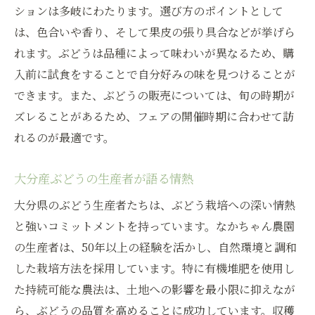
ションは多岐にわたります。選び方のポイントとして
訪問者が知るべき大分のぶどう名所
は、色合いや香り、そして果皮の張り具合などが挙げら
なかちゃん農園のぶどう販売その甘みの秘密
れます。ぶどうは品種によって味わいが異なるため、購
有機栽培で育つぶどうの魅力
入前に試食をすることで自分好みの味を見つけることが
土壌と気候がもたらす絶妙な味わい
できます。また、ぶどうの販売については、旬の時期が
ぶどうの品種別に見る味の違い
ズレることがあるため、フェアの開催時期に合わせて訪
農園のこだわりが生む品質の高さ
れるのが最適です。
ぶどうの成長を支える農夫の努力
大分産ぶどうの生産者が語る情熱
消費者に愛される理由とは
大分県のぶどう生産者たちは、ぶどう栽培への深い情熱
ぶどうフェアで知る大分県の豊かな自然と生産
と強いコミットメントを持っています。なかちゃん農園
者の想い
の生産者は、50年以上の経験を活かし、自然環境と調和
大分の美しい景観が生むぶどう
した栽培方法を採用しています。特に有機堆肥を使用し
生産者が伝えるぶどうづくりの苦労
た持続可能な農法は、土地への影響を最小限に抑えなが
環境に優しい農法の重要性
ら、ぶどうの品質を高めることに成功しています。収穫