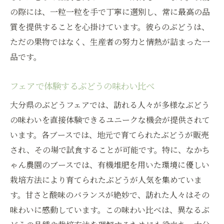
地元の子どもたちと学ぶ自然の恵み
の際には、一粒一粒を手で丁寧に選別し、常に最高の品
ぶどう栽培における生産者の誇り
質を提供することを心掛けています。彼らのぶどうは、
大分の自然が育む持続可能な農業
ただの果物ではなく、生産者の努力と情熱が詰まった一
品です。
有機栽培のぶどう販売大分県のエコな取り組み
化学肥料を抑えた栽培方法のメリット
フェアで体験するぶどうの味わい比べ
環境保護を考慮した農業の未来
大分県のぶどうフェアでは、訪れる人々が多様なぶどう
地域社会と連携したエコ活動
の味わいを直接体験できるユニークな機会が提供されて
持続可能なぶどう栽培の挑戦
います。各ブースでは、地元で育てられたぶどうが販売
消費者が求めるエコ商品
され、その場で試食することが可能です。特に、なかち
次世代に伝えたい自然との共生
ゃん農園のブースでは、有機堆肥を用いた環境に優しい
甘さと酸味の共演大分県ぶどうフェアの楽しみ
栽培方法により育てられたぶどうが人気を集めていま
方
す。甘さと酸味のバランスが絶妙で、訪れた人々はその
プロが教えるぶどうの味わい方
味わいに感動しています。この味わい比べは、異なるぶ