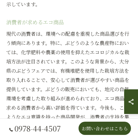
示しています。
消費者が求めるエコ商品
現代の消費者は、環境への配慮を重視した商品選びを行
う傾向にあります。特に、ぶどうのような農産物におい
ては、化学肥料や農薬の使用を抑えたエコロジカルな栽
培方法が注目されています。このような背景から、大分
県のぶどうフェアでは、有機堆肥を使用した栽培方法を
取り入れることで、安心して消費者が選びやすい商品を
提供しています。ぶどうの販売においても、地元の自然
環境を考慮した取り組みが進められており、エコ商品を
求める消費者から高い評価を得ています。今後も、この
ようなエコ意識を持った商品開発が、消費者の支持を集
める鍵となるでしょう。大分県のぶどうフェアを通じ
0978-44-4507
お問い合わせはこちら
て、この動向を体感してみてはいかがでしょうか。