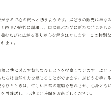
休日のひとときを彩るぶどうの活用法
家族全員が満足するぶどうの楽しみ方
なかちゃん農園が提供する自然の恵みを感じる瞬間
味がまるで心の旅へと誘うようです。ぶどうの販売は単な
さと酸味が絶妙に調和し、口に運ぶたびに新たな発見をも
自然と共生する農園の取り組み
、噛むたびに広がる香りが心を解きほぐします。この特別
農園体験ツアーで知るぶどうの魅力
くれます。
季節ごとに変わる風景とぶどうの味わい
農園でのひとときがもたらすリラクゼーション
なかちゃん農園の愛情が詰まったぶどう
自然と共に過ごす贅沢なひとときを提案しています。ぶど
自然が教えてくれる健康的な生活
私たちは自然の力を感じることができます。ぶどうを手に
ぶどう販売を通じて深まるエンゲージメントの魅力
沢なひとときは、忙しい日常の喧騒を忘れさせ、心身とも
地域とのつながりを築くぶどう販売活動
りを再確認し、心地よい時間をお過ごしください。
消費者との信頼関係を育むコミュニケーション
お客様の声がもたらす農園の成長