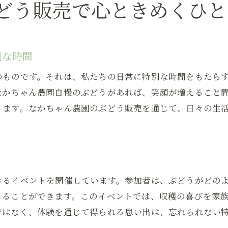
どう販売で心ときめくひと
ぶどうの甘さがもたらす笑顔の秘密とは？
糖度と酸味のバランスがもたらす至福の瞬間
なぜ新鮮なぶどうが心を癒すのか
別な時間
ぶどうの種類別に楽しむ味わいの違い
のものです。それは、私たちの日常に特別な時間をもたら
健康と美容に嬉しいぶどうの効能
なかちゃん農園自慢のぶどうがあれば、笑顔が増えること
ぶどうの甘みが家庭の食卓を彩る方法
ります。なかちゃん農園のぶどう販売を通じて、日々の生
なかちゃん農園のぶどうが選ばれる理由
家族とともに楽しむぶどう販売の新しい形
ト
ぶどう狩り体験で家族の絆を深める
おうちで楽しむぶどうの手作りレシピ
きるイベントを開催しています。参加者は、ぶどうがどの
子供たちに人気のぶどうスイーツ
じることができます。このイベントでは、収穫の喜びを家
ではなく、体験を通じて得られる思い出は、忘れられない
家族とともに学ぶぶどうの栄養価