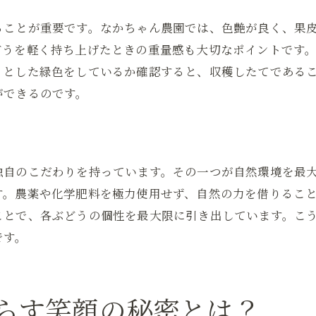
SNSを活用したぶどう販売の新提案
ることが重要です。なかちゃん農園では、色艶が良く、果
消費者参加型イベントで得る新たな発見
どうを軽く持ち上げたときの重量感も大切なポイントです
農園と消費者の共創による価値の創造
りとした緑色をしているか確認すると、収穫したてである
日常の忙しさを忘れさせるぶどう販売の力
ができるのです。
ぶどうの香りがもたらすリラックス効果
忙しい日々に心の休息を提供する方法
農園訪問で感じる心地よいひととき
独自のこだわりを持っています。その一つが自然環境を最
ぶどうを通じて得る心の平穏
す。農薬や化学肥料を極力使用せず、自然の力を借りるこ
ストレス解消に効果的なぶどうの楽しみ方
ことで、各ぶどうの個性を最大限に引き出しています。こ
日常に取り入れるぶどうの癒し効果
です。
ぶどうの香りで心が癒される特別な時間
アロマテラピーとしてのぶどうの利用法
らす笑顔の秘密とは？
香りがもたらす心の安らぎ