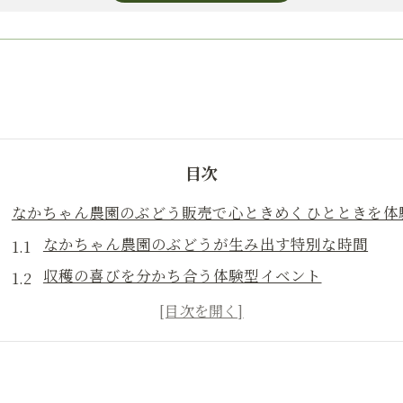
目次
なかちゃん農園のぶどう販売で心ときめくひとときを体
なかちゃん農園のぶどうが生み出す特別な時間
収穫の喜びを分かち合う体験型イベント
ぶどうの香りと味わいが誘う心の旅
自然と共に過ごす贅沢なひととき
ぶどうの選び方と鮮度の秘訣
なかちゃん農園のこだわりの栽培方法