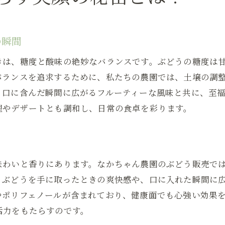
ぶどうの香りに包まれる至福のひととき
香りと味わいの相乗効果を楽しむ
の瞬間
ぶどうと香りの科学的な関係
きは、糖度と酸味の絶妙なバランスです。ぶどうの糖度は
香りで記憶に残るぶどうの楽しみ方
バランスを追求するために、私たちの農園では、土壌の調
なかちゃん農園のぶどうがもたらす新たな食卓の楽しみ
、口に含んだ瞬間に広がるフルーティーな風味と共に、至
ぶどうを使った創作料理のアイデア
理やデザートとも調和し、日常の食卓を彩ります。
ぶどうを活かしたデザートレシピ
食卓を彩るぶどうのプレゼンテーション
ぶどうと相性抜群の食材の紹介
味わいと香りにあります。なかちゃん農園のぶどう販売で
特別な日のためのぶどう料理
るぶどうを手に取ったときの爽快感や、口に入れた瞬間に
なかちゃん農園のぶどうで食卓に笑顔を
やポリフェノールが含まれており、健康面でも心強い効果
活力をもたらすのです。