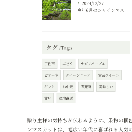
2024/12/27
今年6月のシャインマスカット根域制限栽培です
タグ
Tags
宇佐市
ぶどう
ナガノパープル
ピオーネ
クイーンニーナ
安芸クイーン
ギフト
お中元
直売所
美味しい
甘い
産地直送
贈り主様の気持ちが伝わるように、果物の梱
ンマスカットは、幅広い年代に喜ばれる人気